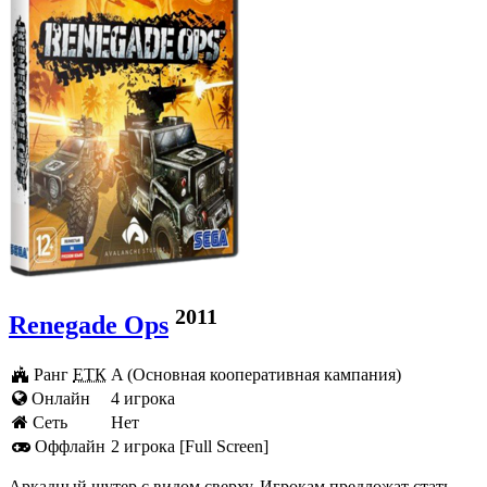
2011
Renegade Ops
Ранг
ЕТК
A (Основная кооперативная кампания)
Онлайн
4 игрока
Cеть
Нет
Оффлайн
2 игрока [Full Screen]
Аркадный шутер с видом сверху. Игрокам предложат стать