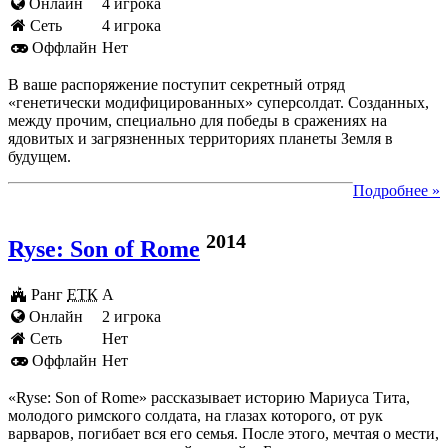
Онлайн
4 игрока
Cеть
4 игрока
Оффлайн
Нет
В ваше распоряжение поступит секретный отряд
«генетически модифицированных» суперсолдат. Созданных,
между прочим, специально для победы в сражениях на
ядовитых и загрязненных территориях планеты Земля в
будущем.
Подробнее »
2014
Ryse: Son of Rome
Ранг
ЕТК
A
Онлайн
2 игрока
Cеть
Нет
Оффлайн
Нет
«Ryse: Son of Rome» рассказывает историю Мариуса Тита,
молодого римского солдата, на глазах которого, от рук
варваров, погибает вся его семья. После этого, мечтая о мести,