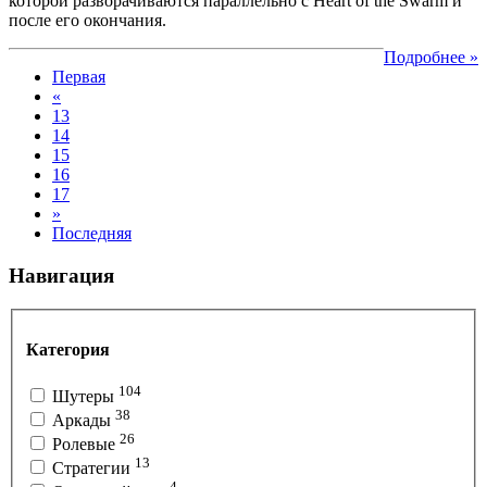
которой разворачиваются параллельно с Heart of the Swarm и
после его окончания.
Подробнее »
Первая
«
13
14
15
16
17
»
Последняя
Навигация
Категория
104
Шутеры
38
Аркады
26
Ролевые
13
Стратегии
4