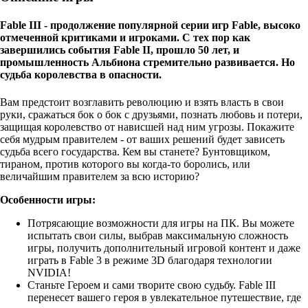
Fable III - продолжение популярной серии игр Fable, высоко
отмеченной критиками и игроками. С тех пор как
завершились события Fable II, прошло 50 лет, и
промышленность Альбиона стремительно развивается. Но
судьба королевства в опасности.
Вам предстоит возглавить революцию и взять власть в свои
руки, сражаться бок о бок с друзьями, познать любовь и потери,
защищая королевство от нависшей над ним угрозы. Покажите
себя мудрым правителем - от ваших решений будет зависеть
судьба всего государства. Кем вы станете? Бунтовщиком,
тираном, против которого вы когда-то боролись, или
величайшим правителем за всю историю?
Особенности игры:
Потрясающие возможности для игры на ПК. Вы можете
испытать свои силы, выбрав максимальную сложность
игры, получить дополнительный игровой контент и даже
играть в Fable 3 в режиме 3D благодаря технологии
NVIDIA!
Станьте Героем и сами творите свою судьбу. Fable III
перенесет вашего героя в увлекательное путешествие, где