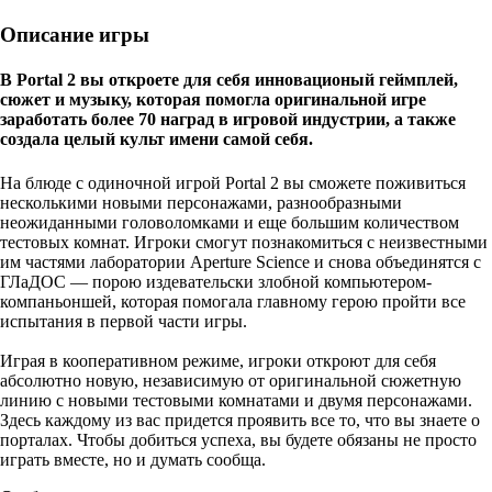
Описание игры
B Portal 2 вы откроете для себя инновационый геймплей,
сюжет и музыку, которая помогла оригинальной игре
заработать более 70 наград в игровой индустрии, а также
создала целый культ имени самой себя.
На блюде с одиночной игрой Portal 2 вы сможете поживиться
несколькими новыми персонажами, разнообразными
неожиданными головоломками и еще большим количеством
тестовых комнат. Игроки смогут познакомиться с неизвестными
им частями лаборатории Aperture Science и снова объединятся с
ГЛаДОС — порою издевательски злобной компьютером-
компаньоншей, которая помогала главному герою пройти все
испытания в первой части игры.
Играя в кооперативном режиме, игроки откроют для себя
абсолютно новую, независимую от оригинальной сюжетную
линию с новыми тестовыми комнатами и двумя персонажами.
Здесь каждому из вас придется проявить все то, что вы знаете о
порталах. Чтобы добиться успеха, вы будете обязаны не просто
играть вместе, но и думать сообща.